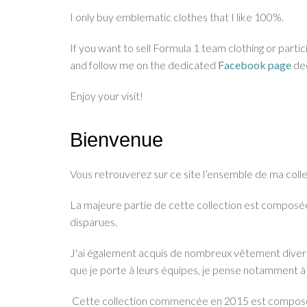
I only buy emblematic clothes that I like 100%.
If you want to sell Formula 1 team clothing or part
and follow me on the dedicated
Facebook page
ded
Enjoy your visit!
Bienvenue
Vous retrouverez sur ce site l’ensemble de ma coll
La majeure partie de cette collection est composé
disparues.
J'ai également acquis de nombreux vêtement divers :
que je porte à leurs équipes, je pense notamment à
Cette collection commencée en 2015 est composée d