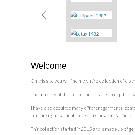
MOD_RSDIRECTORY_ENTRIES_CAROUSE
Welcome
On this site you will find my entire collection of cl
The majority of this collection is made up of pit c
I have also acquired many different garments: coats, s
am thinking in particular of Forti Corse or Pacific fo
This collection started in 2015 and is made up of ge