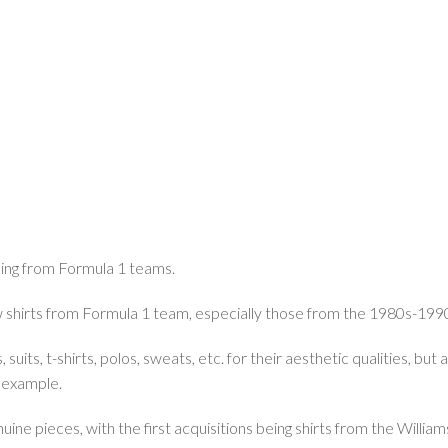
L_PREV
othing from Formula 1 teams.
rew shirts from Formula 1 team, especially those from the 1980s-19
uits, t-shirts, polos, sweats, etc. for their aesthetic qualities, but
r example.
nuine pieces, with the first acquisitions being shirts from the Will