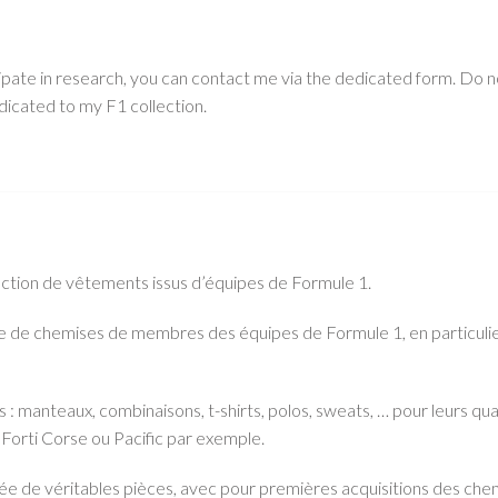
icipate in research, you can contact me via the dedicated form. Do
icated to my F1 collection.
ection de vêtements issus d’équipes de Formule 1.
e de chemises de membres des équipes de Formule 1, en particulie
 manteaux, combinaisons, t-shirts, polos, sweats, … pour leurs qua
 Forti Corse ou Pacific par exemple.
e véritables pièces, avec pour premières acquisitions des chemi