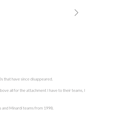
MOD_RSDIRECTORY
90s that have since disappeared.
 above all for the attachment I have to their teams, I
iams and Minardi teams from 1998.